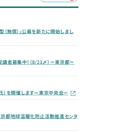
型（無償）」公募を新たに開始しまし
受講者募集中！（8/21〆）＝東京都＝
太氏）を開催します＝東京中央会＝
東京都地球温暖化防止活動推進センタ