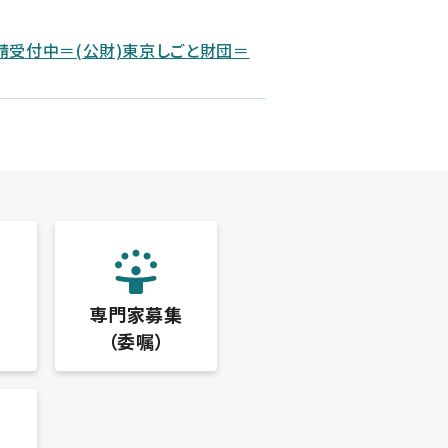
請受付中＝(公財)東京しごと財団＝
専門家募集
（委嘱）