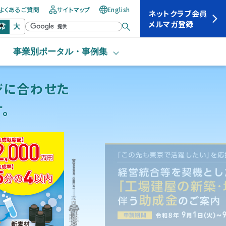
よくあるご質問
サイトマップ
English
ネットクラブ会員
メルマガ登録
常
大
事業別ポータル・
事例集
ジに
合わせた
。