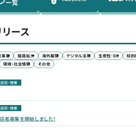
一覧
リリース
新事業
販路拡大
海外展開
デジタル活用
生産性・DX
知的
環境・社会情勢
その他
店街・商業
店街・商業
出店者募集を開始しました！