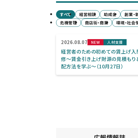
すべて
経営相談
助成金
創業・
危機管理
商店街・商業
環境・社会
2026.08.07
NEW
人材支援
経営者のための初めての賃上げ入
修～賃金引き上げ財源の見積もり
配方法を学ぶ～（10月27日）
広報情報誌