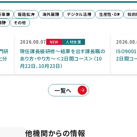
新事業
販路拡大
海外展開
デジタル活用
生産性・DX
知的
情勢
その他
2026.08.07
2026.08
NEW
人材支援
門研
現任課長級研修～結果を出す課長職の
ISO90
と分
あり方・やり方～＜2日間コース＞（10
2日間コー
月22日、10月23日）
一覧へ
他機関からの情報