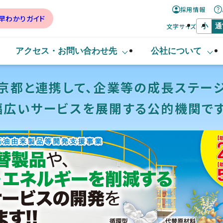
採用情報
早わかりガイド
文字サイズ
小
通
アクセス・
お問い合わせ先
公社について
京都と連携して、
企業等の成長ステー
幅広いサービスを
展開する
公的機関です