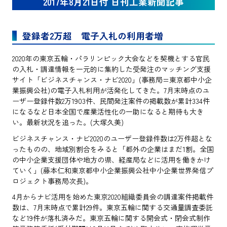
2017年8月21日付 日刊工業新聞記事
登録者2万超 電子入札の利用者増
2020年の東京五輪・パラリンピック大会などを契機とする官民
の入札・調達情報を一元的に集約した受発注のマッチング支援
サイト「ビジネスチャンス・ナビ2020」(事務局=東京都中小企
業振興公社)の電子入札利用が活発化してきた。7月末時点のユ
ーザー登録件数2万1903件、民間発注案件の掲載数が累計334件
になるなど日本全国で産業活性化の一助になると期待も大き
い。最新状況を追った。(大塚久美)
ビジネスチャンス・ナビ2020のユーザー登録件数は2万件超とな
ったものの、地域別割合をみると「都外の企業はまだ1割。全国
の中小企業支援団体や地方の県、経産局などに活用を働きかけ
ていく」(藤本仁和東京都中小企業振興公社中小企業世界発信プ
ロジェクト事務局次長)。
4月からナビ活用を始めた東京2020組織委員会の調達案件掲載件
数は、7月末時点で累計29件。東京五輪に関する交通量調査委託
など19件が落札済みだ。東京五輪に関する開会式・閉会式制作