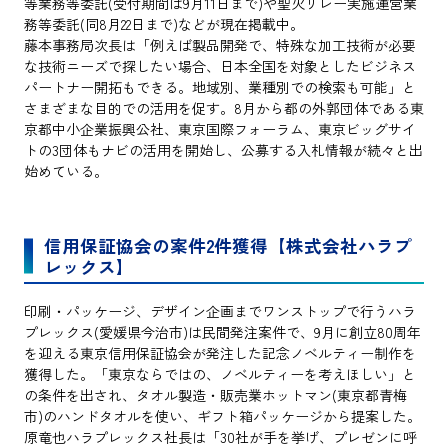
等業務等委託(受付期間は9月11日まで)や聖火リレー実施運営業
務等委託(同8月22日まで)などが現在掲載中。
藤本事務局次長は「例えば製品開発で、特殊な加工技術が必要
な技術ニーズで探したい場合、日本全国を対象としたビジネス
パートナー開拓もできる。地域別、業種別での検索も可能」と
さまざまな目的での活用を促す。8月から都の外郭団体である東
京都中小企業振興公社、東京国際フォーラム、東京ビッグサイ
トの3団体もナビの活用を開始し、公募する入札情報が続々と出
始めている。
信用保証協会の案件2件獲得【株式会社ハラプ
レックス】
印刷・パッケージ、デザイン企画までワンストップで行うハラ
プレックス(愛媛県今治市)は民間発注案件で、9月に創立80周年
を迎える東京信用保証協会が発注した記念ノベルティー制作を
獲得した。「東京ならではの、ノベルティーを考えほしい」と
の条件を出され、タオル製造・販売業ホットマン(東京都青梅
市)のハンドタオルを使い、ギフト箱パッケージから提案した。
原竜也ハラプレックス社長は「30社が手を挙げ、プレゼンに呼