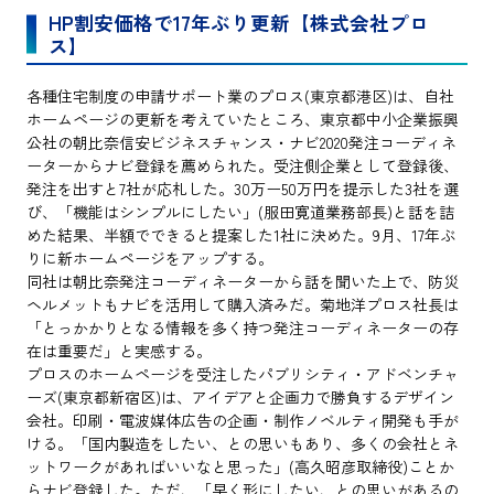
HP割安価格で17年ぶり更新【株式会社プロ
ス】
各種住宅制度の申請サポート業のプロス(東京都港区)は、自社
ホームページの更新を考えていたところ、東京都中小企業振興
公社の朝比奈信安ビジネスチャンス・ナビ2020発注コーディネ
ーターからナビ登録を薦められた。受注側企業として登録後、
発注を出すと7社が応札した。30万ー50万円を提示した3社を選
び、「機能はシンプルにしたい」(服田寛道業務部長)と話を詰
めた結果、半額でできると提案した1社に決めた。9月、17年ぶ
りに新ホームページをアップする。
同社は朝比奈発注コーディネーターから話を聞いた上で、防災
ヘルメットもナビを活用して購入済みだ。菊地洋プロス社長は
「とっかかりとなる情報を多く持つ発注コーディネーターの存
在は重要だ」と実感する。
プロスのホームページを受注したパブリシティ・アドベンチャ
ーズ(東京都新宿区)は、アイデアと企画力で勝負するデザイン
会社。印刷・電波媒体広告の企画・制作ノベルティ開発も手が
ける。「国内製造をしたい、との思いもあり、多くの会社とネ
ットワークがあればいいなと思った」(高久昭彦取締役)ことか
らナビ登録した。ただ、「早く形にしたい、との思いがあるの