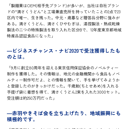
「製麺業はOEM(相手先ブランド)が多いが、当社は自社ブラン
ドの“満さくうどん”と工場兼直売所を持っていたことの2点で23
区内で唯一、生き残った。中元・歳暮など贈答品分野に強みが
ある。満さくうどん、満さくひやむぎは、湯捏製法・熟成乾燥
製法の二つの特殊製法を取り入れた区分Bで、12年度東京都地域
特産品認証食品になった」
―ビジネスチャンス・ナビ2020で受注獲得したも
のとは。
「9月に創立80周年を迎える東京信用保証協会のノベルティー
制作を獲得した。その情報は、地元の金融機関から食品もノベ
ルティー制作可だよ、との情報を聞いて、手を挙げてみようか
と登録したのがきっかけだった。千歳飴(ちとせあめ)を入れる
手提げ袋に着想を得て、満さくうどん2束を入れた3000セット。
受注額は約250万円だった」
―赤羽やきそば会を立ち上げたり、地域振興にも
積極的です。