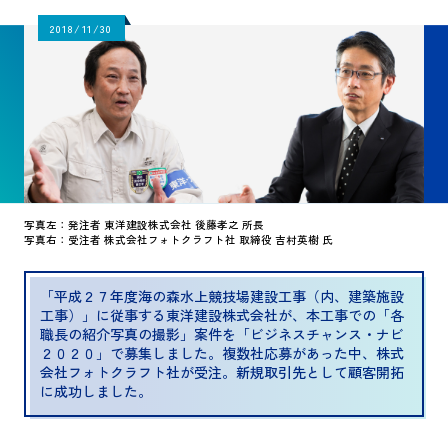
2018/11/30
写真左：発注者 東洋建設株式会社 後藤孝之 所長
写真右：受注者 株式会社フォトクラフト社 取締役 吉村英樹 氏
「平成２７年度海の森水上競技場建設工事（内、建築施設
工事）」に従事する東洋建設株式会社が、本工事での「各
職長の紹介写真の撮影」案件を「ビジネスチャンス・ナビ
２０２０」で募集しました。複数社応募があった中、株式
会社フォトクラフト社が受注。新規取引先として顧客開拓
に成功しました。