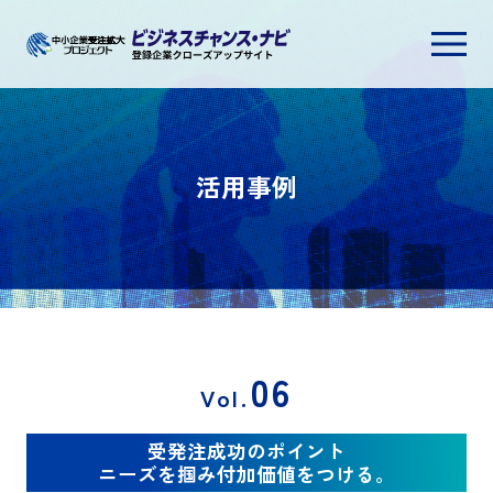
活用事例一覧
ビジネスチャンス・ナビとは？
活用事例
専門家によるサポート
ご利用へ（無料）
06
Vol.
受発注成功のポイント
ニーズを掴み付加価値をつける。