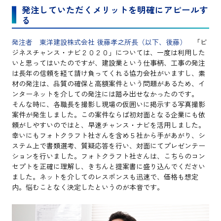
発注していただくメリットを明確にアピールす
る
発注者 東洋建設株式会社 後藤孝之所長（以下、後藤）
「ビ
ジネスチャンス・ナビ２０２０」については、一度は利用した
いと思ってはいたのですが、建設業という仕事柄、工事の発注
は長年の信頼を経て請け負ってくれる協力会社がいますし、素
材の発注は、品質の確保と高額案件という問題があるため、イ
ンターネットを介しての発注には踏み出せなかったのです。
そんな時に、各職長を撮影し現場の仮囲いに掲示する写真撮影
案件が発生しました。この案件ならば初対面となる企業にも依
頼がしやすいのではと、早速チャンス・ナビを活用しました。
幸いにもフォトクラフト社さんを含め５社から手があがり、シ
ステム上で書類選考、質疑応答を行い、対面にてプレゼンテー
ションを行いました。フォトクラフト社さんは、こちらのコン
セプトを正確に理解し、きちんと提案書に盛り込んでください
ました。ネットを介してのレスポンスも迅速で、価格も想定
内。悩むことなく決定したというのが本音です。