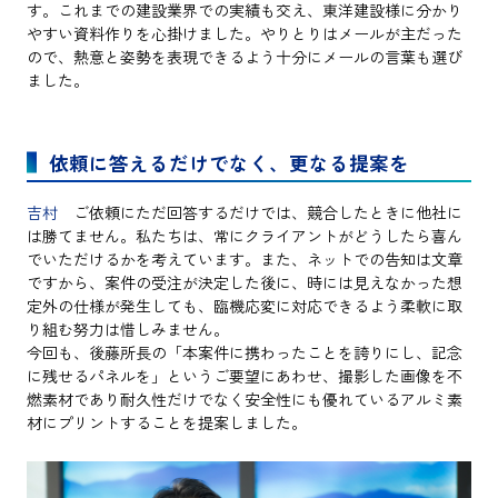
す。これまでの建設業界での実績も交え、東洋建設様に分かり
やすい資料作りを心掛けました。やりとりはメールが主だった
ので、熱意と姿勢を表現できるよう十分にメールの言葉も選び
ました。
依頼に答えるだけでなく、更なる提案を
吉村
ご依頼にただ回答するだけでは、競合したときに他社に
は勝てません。私たちは、常にクライアントがどうしたら喜ん
でいただけるかを考えています。また、ネットでの告知は文章
ですから、案件の受注が決定した後に、時には見えなかった想
定外の仕様が発生しても、臨機応変に対応できるよう柔軟に取
り組む努力は惜しみません。
今回も、後藤所長の「本案件に携わったことを誇りにし、記念
に残せるパネルを」というご要望にあわせ、撮影した画像を不
燃素材であり耐久性だけでなく安全性にも優れているアルミ素
材にプリントすることを提案しました。