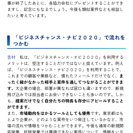
事が終了したあとに、各協力会社にプレゼントすることができ
ますし、記念にもなるでしょう。今後も類似案件なども相談し
たいと考えています。
「ビジネスチャンス・ナビ２０２０」で流れを
つかむ
吉村
私は、「ビジネスチャンス・ナビ２０２０」を利用する
メリットは、受注することだけではないと捉えています。例え
ば、「ビジネスチャンス・ナビ２０２０」を利用することで、
これまでの顧客や業務など、慣れたフィールドだけでなく、
ま
ったく縁がなかった相手と案件を通してつながることができま
す。
大企業の場合、部署が異なれば窓口も違いますので、新規
飛び込みでは担当者にお会いできないことも多いのです。しか
も、
提案だけでなく自分たちの特長も存分にアピールすること
ができます。
また、
市場動向をはかるツールとしても優秀
です。東京都はも
とより企業が、どのような案件をいつ発注しているかなど、市
場の流れや情報をつかむことができます。今後も通常の新規開
拓営業、拡販営業では獲得できない案件について、情報をいち