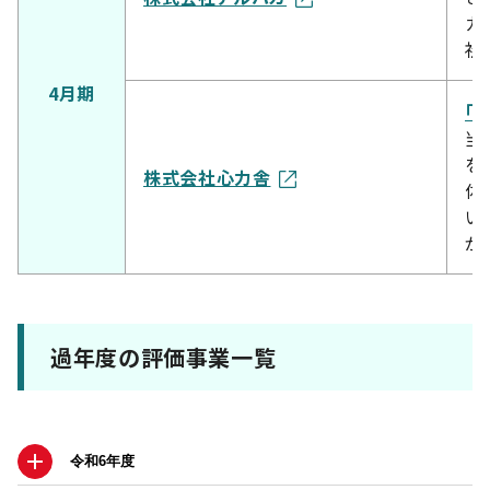
カ
社
4月期
「k
当
を
株式会社心力舎
体
い
が
過年度の評価事業一覧
令和6年度