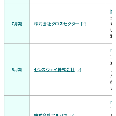
建
当
7月期
株式会社クロスセクター
も
い
測
「
当
減
6月期
センスウェイ株式会社
し
バ
症
シ
「
当
株式会社アルパカ
と