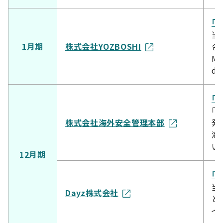
「C
当
1月期
株式会社YOZBOSHI
合
M
d
「
「
株式会社海外安全管理本部
発
海
い
12月期
「
当
Dayz株式会社
と
イ