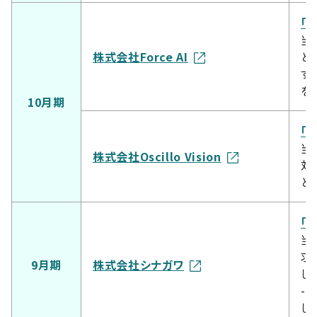
「
当
株式会社Force AI
と
す
を
10月期
「
当
株式会社Oscillo Vision
対
と
「
当
求
9月期
株式会社シナガワ
し
-
し