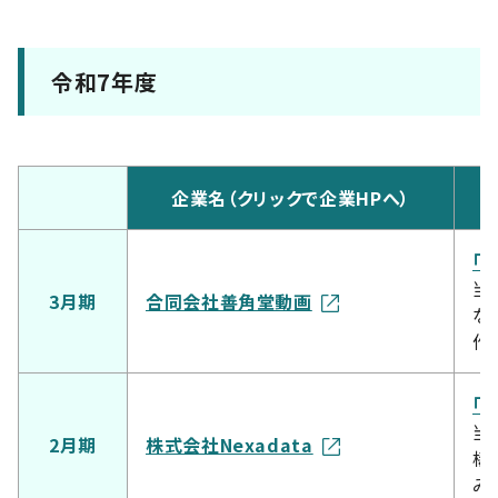
令和7年度
企業名（クリックで企業HPへ）
「
当
3月期
合同会社善角堂動画
な
作
「
当
2月期
株式会社Nexadata
構
み