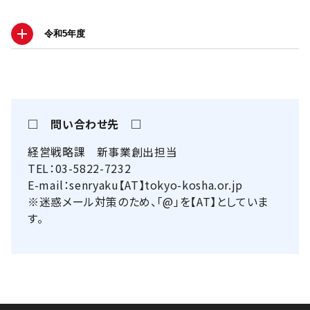
令和5年度
□ 問い合わせ先 □
経営戦略課 新事業創出担当
TEL：03-5822-7232
E-mail：senryaku【AT】tokyo-kosha.or.jp
※迷惑メール対策のため、「@」を【AT】としていま
す。