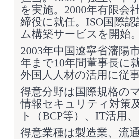
を実施。2000年有限
締役に就任。ISO国際
ム構築サービスを開始
2003年中国遼寧省瀋陽
年まで10年間董事長に
外国人人材の活用に従
得意分野は国際規格の
情報セキュリティ対策
ト（BCP等）、IT活
得意業種は製造業、流