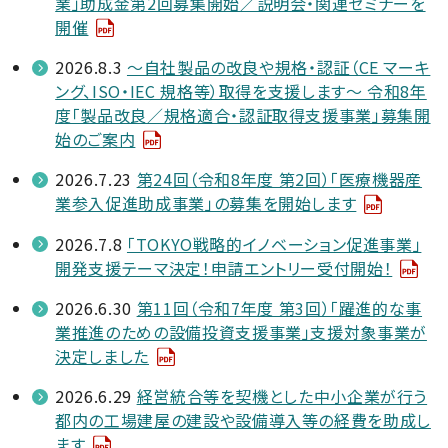
業」助成金第2回募集開始／説明会・関連セミナーを
開催
2026.8.3
～自社製品の改良や規格・認証（CE マーキ
ング、ISO・IEC 規格等）取得を支援します～ 令和8年
度「製品改良／規格適合・認証取得支援事業」募集開
始のご案内
2026.7.23
第24回（令和8年度 第2回）「医療機器産
業参入促進助成事業」の募集を開始します
2026.7.8
「TOKYO戦略的イノベーション促進事業」
開発支援テーマ決定！申請エントリー受付開始！
2026.6.30
第11回（令和7年度 第3回）「躍進的な事
業推進のための設備投資支援事業」支援対象事業が
決定しました
2026.6.29
経営統合等を契機とした中小企業が行う
都内の工場建屋の建設や設備導入等の経費を助成し
ます