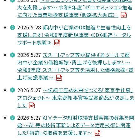
大を支援します～ 令和8年度「ゼロエミッション推進
に向けた事業転換支援事業（販路拡大助成）」
2026.5.28
都内中小企業のDX推進と生産性向上を
支援します！令和8年度新規事業 ≪DX推進トータル
サポート事業≫
2026.5.27
スタートアップ等が提供するツールで都
内中小企業の価格転嫁・賃上げを後押しします！ ～
令和8年度 スタートアップ等を活用した価格転嫁・賃
上げ支援事業～
2026.5.27
～伝統工芸の未来をつくる「東京手仕事」
プロジェクト～ 東京都知事賞等受賞商品が決定しま
した
2026.5.27
AI×データ知財取得支援事業の募集を開
始 ～AI 等の技術革新によるデータ活用技術に関連
した「特許」の取得を支援します～