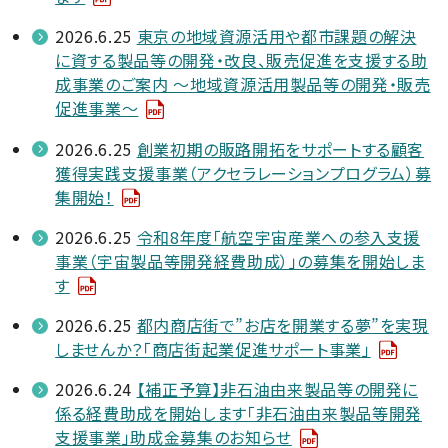
2026.6.25
東京の地域資源活用や都市課題の解決
に資する製品等の開発・改良、販売促進を支援する助
成事業のご案内 ～地域資源活用製品等の開発・販売
促進事業～
2026.6.25
創業初期の販路開拓をサポートする顧客
獲得実践支援事業（アクセラレーションプログラム）募
集開始！
2026.6.25
令和8年度「航空宇宙産業への参入支援
事業（宇宙製品等開発経費助成）」の募集を開始しま
す
2026.6.25
都内商店街で”お店を開業する夢”を実現
しませんか？「商店街起業促進サポート事業」
2026.6.24
【補正予算】非石油由来製品等の開発に
係る経費助成を開始します「非石油由来製品等開発
支援事業」助成金募集のお知らせ