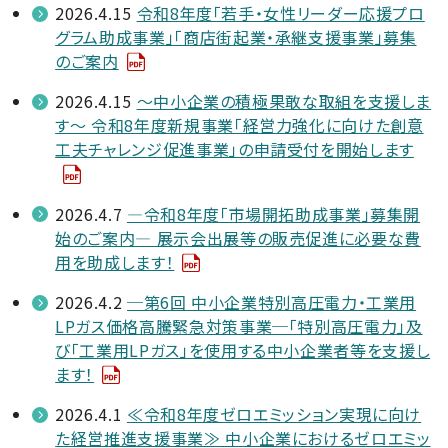
2026.4.15
令和8年度「若手・女性リーダー応援プロ
グラム助成事業」「商店街起業・承継支援事業」募集
のご案内
2026.4.15
～中小企業の積極果敢な取組を支援しま
す～ 令和8年度新規事業「経営力強化に向けた創意
工夫チャレンジ促進事業」の申請受付を開始します
2026.4.7
—令和8年度「市場開拓助成事業」募集開
始のご案内— 展示会出展等の販売促進に必要な費
用を助成します！
2026.4.2
─第6回 中小企業特別高圧電力・工業用
LPガス価格高騰緊急対策事業─「特別高圧電力」及
び「工業用LPガス」を使用する中小企業者等を支援し
ます！
2026.4.1
≪令和8年度ゼロエミッション実現に向け
た経営推進支援事業≫ 中小企業におけるゼロエミッ