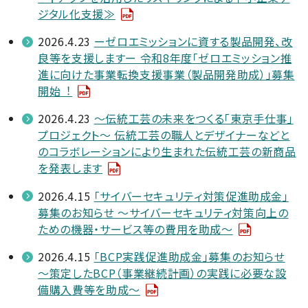
ジタル化支援≫
2026.4.23
ーゼロエミッションに資する製品開発、改
良等を支援しますー 令和8年度「ゼロエミッション推
進に向けた事業転換支援事業（製品開発助成）」募集
開始︕
2026.4.23
～伝統工芸の未来をつくる「東京手仕事」
プロジェクト～ 伝統工芸の職人とデザイナーなどと
のコラボレーションにより生まれた伝統工芸の新商品
を発表します
2026.4.15
「サイバーセキュリティ対策促進助成金」
募集のお知らせ ～サイバーセキュリティ対策向上の
ための機器・サービス等の費用を助成～
2026.4.15
「BCP実践促進助成金」募集のお知らせ
～策定したBCP（事業継続計画）の実践に必要な設
備購入費等を助成～