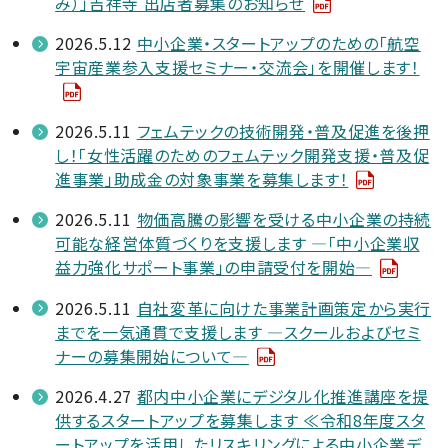
み）」吉祥寺 出店者募集のお知らせ
2026.5.12
中小企業・スタートアップのための「航空
宇宙産業参入支援セミナー・交流会」を開催します！
2026.5.11
フェムテックの技術開発・普及促進を後押
し！「女性活躍のためのフェムテック開発支援・普及促
進事業」助成金の対象事業を募集します！
2026.5.11
物価高騰の影響を受ける中小企業の持続
可能な経営体質づくりを支援します —「中小企業収
益力強化サポート事業」の申請受付を開始—
2026.5.11
自社変革に向けた事業計画策定から実行
までを一気通貫で支援します —スクールおよびセミ
ナーの募集開始について—
2026.4.27
都内中小企業にデジタル化推進講座を提
供するスタートアップを募集します ≪令和8年度スタ
ートアップを活用したリスキリングによる中小企業デ