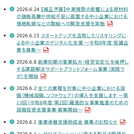
2026.6.24
【補正予算】中東情勢の影響による原材料
の価格高騰や供給不安に直面する中小企業における
価格転嫁などの取組への緊急支援を実施
2026.6.15
スタートアップを活用したリスキリングに
よる中小企業のデジタル化支援 ～令和8年度 受講企
業を募集～
2026.6.8
創業初期の事業拡大・経営安定化を後押し
する課題解決サポートプラットフォーム事業（実践ラ
ボ）を開始
2026.6.2
全ての業種を対象に中小企業における設
備（機械設備、ソフトウェア）の導入を支援します ～第
13回（令和8年度 第2回）躍進的な事業推進のための
設備投資支援事業 募集開始～
2026.6.1
事業承継支援助成金 募集のお知らせ
2026.6.1
～ゼロエミッションに資する製品の販路拡