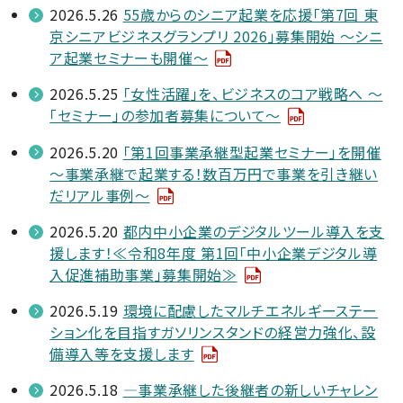
2026.5.26
55歳からのシニア起業を応援「第7回 東
京シニアビジネスグランプリ 2026」募集開始 ～シニ
ア起業セミナーも開催～
2026.5.25
「女性活躍」を、ビジネスのコア戦略へ ～
「セミナー」の参加者募集について～
2026.5.20
「第1回事業承継型起業セミナー」を開催
～事業承継で起業する！数百万円で事業を引き継い
だリアル事例～
2026.5.20
都内中小企業のデジタルツール導入を支
援します！≪令和8年度 第1回「中小企業デジタル導
入促進補助事業」募集開始≫
2026.5.19
環境に配慮したマルチエネルギーステー
ション化を目指すガソリンスタンドの経営力強化、設
備導入等を支援します
2026.5.18
—事業承継した後継者の新しいチャレン