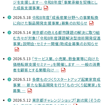
ジを支援します— 令和8年度「事業承継を契機とし
た成長支援事業」
2026.5.18
令和8年度「成長産業分野への事業転換
に向けた製品開発支援事業」募集のお知らせ
2026.5.14
東京都の抱える都市課題の解決に取り組
む方々が対象！「令和8年度課題解決型技術開発促進
事業」説明会・セミナー開催/助成金募集のお知らせ
2026.5.13
「サービス業、小売業、飲食業等に向けた
価格転嫁支援セミナー」を開催します — 一般の消費
者を顧客とする業種向け —
2026.5.13
多摩ものづくりスタートアップ起業家育成
事業 — 新たな製品開発を行う「ものづくり起業家」を
募集 —
2026.5.12
東京都チャレンジショップ「創の実（そうの