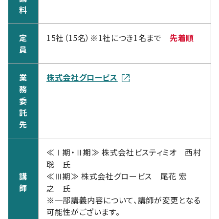
料
定
15社（15名）※1社につき1名まで
先着順
員
業
株式会社グロービス
務
委
託
先
≪Ⅰ期・Ⅱ期≫ 株式会社ビスティミオ 西村
聡 氏
講
≪Ⅲ期≫ 株式会社グロービス 尾花 宏
師
之 氏
※一部講義内容について、講師が変更となる
可能性がございます。