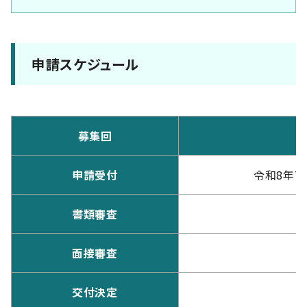
申請スケジュール
募集回
申請受付
令和8年7月
書類審査
面接審査
交付決定