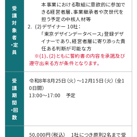
本事業における取組に意欲的に参加で
受
きる経営者層、事業継承者や次世代を
講
担う予定の中核人材等
対
(2)
デザイナー 10社：
象
「東京デザインデータベース」登録デザ
者
イナーであり、経営者層に寄り添った責
・定
任ある判断が可能な方
員
※(1)、(2)ともに誓約書の内容を承諾及び
遵守出来る方が条件となります。
受
令和8年8月25日（火）～12月15日（火）（全1
講
0日間）
期
13:00～17:00 予定
間
・回
数
50,000円（税込） 1社につき原則2名まで受