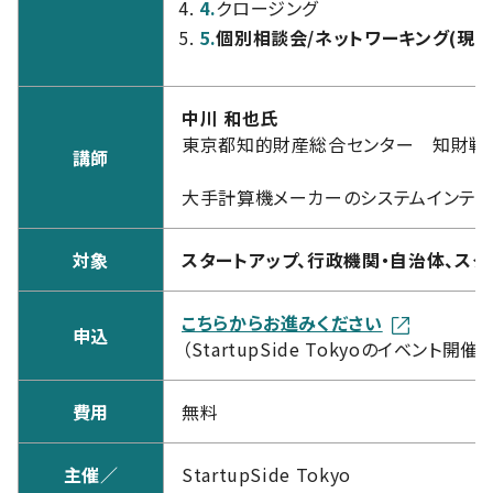
4.
クロージング
5.
個別相談会/ネットワーキング(現
中川 和也氏
東京都知的財産総合センター 知財戦
講師
大手計算機メーカーのシステムインテグレ
対象
スタートアップ、行政機関・自治体、スタ
こちらからお進みください
申込
（StartupSide Tokyoのイベント
費用
無料
主催／
StartupSide Tokyo