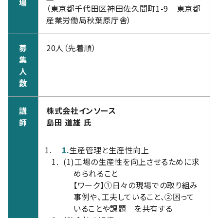
場
（東京都千代田区神田佐久間町1-9 東京都
産業労働局秋葉原庁舎）
募
20人（先着順）
集
人
数
講
株式会社インソース
師
島田 道雄 氏
1.
生産管理と生産性向上
(1)
工場の生産性を向上させるために求
められること
【ワーク】①日々の現場での取り組み
事例や、工夫していること、②困って
いることや課題 を共有する