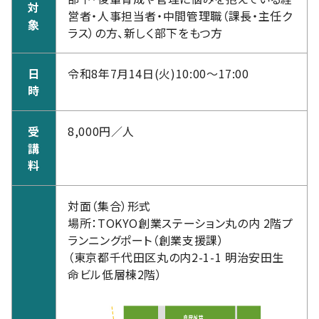
対
営者・人事担当者・中間管理職（課長・主任ク
象
ラス）の方、新しく部下をもつ方
日
令和8年7月14日(火)10:00～17:00
時
受
8,000円／人
講
料
対面（集合）形式
場所：TOKYO創業ステーション丸の内 2階プ
ランニングポート（創業支援課）
（東京都千代田区丸の内2-1-1 明治安田生
命ビル低層棟2階）