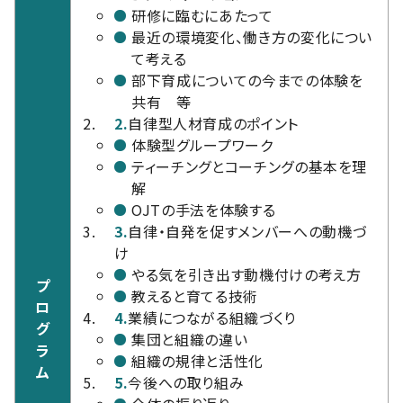
研修に臨むにあたって
最近の環境変化、働き方の変化につい
て考える
部下育成についての今までの体験を
共有 等
2.
自律型人材育成のポイント
体験型グループワーク
ティーチングとコーチングの基本を理
解
OJTの手法を体験する
3.
自律・自発を促すメンバーへの動機づ
け
やる気を引き出す動機付けの考え方
プ
教えると育てる技術
ロ
4.
業績につながる組織づくり
グ
集団と組織の違い
ラ
組織の規律と活性化
ム
5.
今後への取り組み