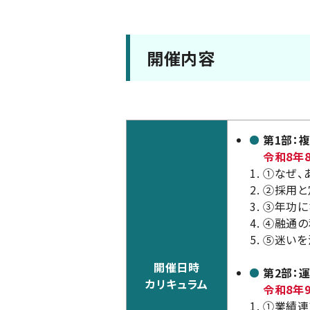
開催内容
第1部：
令和8年8月
①
なぜ、
②
採用と
③
年功に
④
融通の
⑤
迷いを
開催日時
第2部：
カリキュラム
令和8年9月
①
業績連