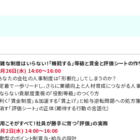
複雑な制度はいらない！「機能する」等級と賃金と評価シートの作
26日(水) 14:00～16:00
あなたの会社の人事制度は「形骸化」してしまうのか？
定着で一歩リードし、さらに業績向上と人材育成につながる人
ならない貢献度重視の「役割等級」のつくり方
利く「賃金制度」＆加速する「賃上げ」と給与逆転問題への処方
消す「評価シート」の正体（期待する行動の言語化）
運用こそがすべて！社員が勝手に育つ「評価」の実務
2日(水) 14:00～16:00
動型のポイント制賞与・給与の設計