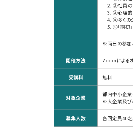
②
社員の
③
心理的
④
多くの
⑤
「期初
※両日の参加
開催方法
Zoomによる
受講料
無料
都内中小企業
対象企業
※大企業及び
募集人数
各回定員40名