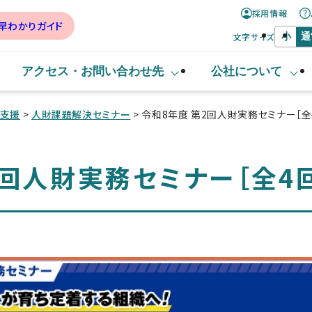
採用情報
早わかりガイド
文字サイズ
小
通
アクセス・
お問い合わせ先
公社について
ト支援
>
人財課題解決セミナー
> 令和8年度 第2回人財実務セミナー［全
2回人財実務セミナー［全4