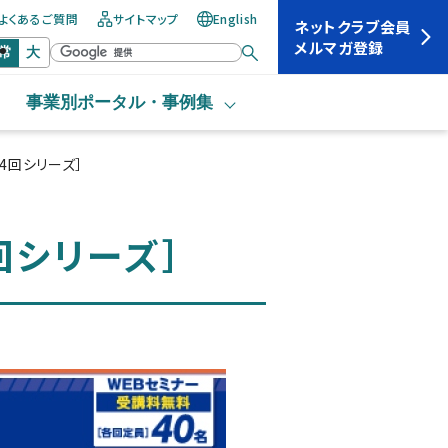
よくあるご質問
サイトマップ
English
ネットクラブ会員
メルマガ登録
常
大
事業別ポータル・
事例集
4回シリーズ］
回シリーズ］