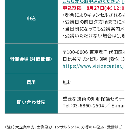
こちらからお申込みください
申込期限 8月27日(木）12：00
・都合によりキャンセルされる場合
申込
・受講日の前日夕方頃までにメ
・当日朝になっても受講案内メ
・受講いただけない場合は別途
〒100-0006 東京都千代田区有楽
開催会場（対面開催）
日比谷マリンビル 3階 [受付：3F
https://www.visioncenter.jp
費用
無料
重要な技術の知財保護セミナー運
問い合わせ先
Tel：03-6860-2504 ／ E-mail
（注1）大企業の方、士業及びコンサルタントの方等の申込み・受講はご