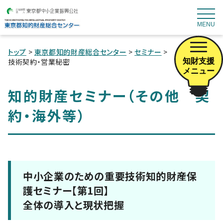
MENU
トップ
>
東京都知的財産総合センター
>
セミナー
>
知財支援
技術契約・営業秘密
メニュー
知的財産セミナー（その他 契
約・海外等）
中小企業のための重要技術知的財産保
護セミナー【第1回】
全体の導入と現状把握