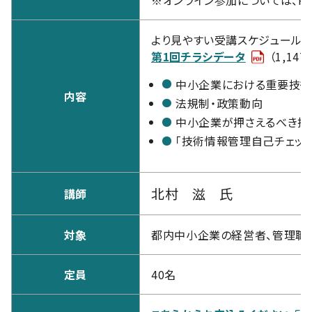
より見やすい受講スケジュールは
第1回チラシデータ
（1,147
中小企業における重要技
内容
法規制・政策動向
中小企業が押さえるべき技
「技術情報管理自己チェック
北村 滋 氏
講師
対象
都内中小企業の経営者、管理職
定員
40名