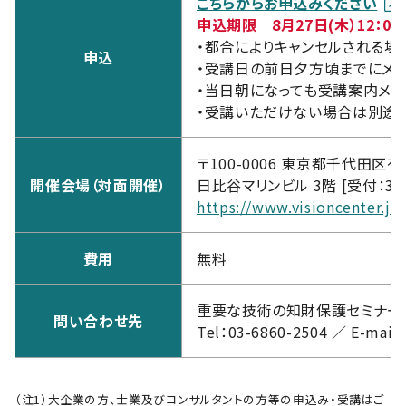
こちらからお申込みください
申込期限 8月27日(木）12：00
・都合によりキャンセルされる場合
申込
・受講日の前日夕方頃までにメ
・当日朝になっても受講案内メ
・受講いただけない場合は別途
〒100-0006 東京都千代田区有楽
開催会場（対面開催）
日比谷マリンビル 3階 [受付：3F
https://www.visioncenter.jp
費用
無料
重要な技術の知財保護セミナー運
問い合わせ先
Tel：03-6860-2504 ／ E-mail
（注1）大企業の方、士業及びコンサルタントの方等の申込み・受講はご