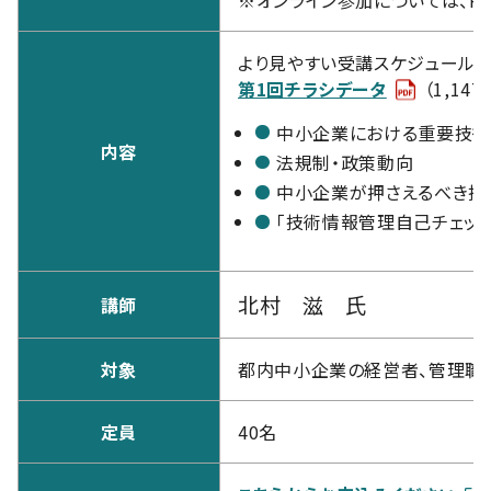
より見やすい受講スケジュールは
第1回チラシデータ
（1,147
中小企業における重要技
内容
法規制・政策動向
中小企業が押さえるべき技
「技術情報管理自己チェック
北村 滋 氏
講師
対象
都内中小企業の経営者、管理職
定員
40名