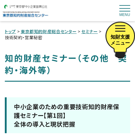
MENU
トップ
>
東京都知的財産総合センター
>
セミナー
>
知財支援
技術契約・営業秘密
メニュー
知的財産セミナー（その他 契
約・海外等）
中小企業のための重要技術知的財産保
護セミナー【第1回】
全体の導入と現状把握