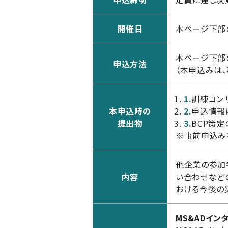
開催日
本ページ下部
本ページ下部
申込方法
（本申込みは
1.
訓練コン
本申込時の
2.
申込情報
提出物
3.
BCP策
※事前申込み
他企業の参加
内容
い合わせなど
おける今後の
MS&ADイ