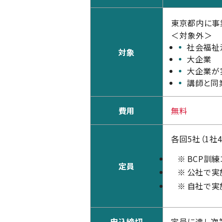
東京都内に事
＜対象外＞
社会福祉
対象
大企業
大企業が
講師と同
費用
無料
各回5社（1社
※
BCP訓
定員
※
公社で実
※
自社で実
申込締切
定員に達し次