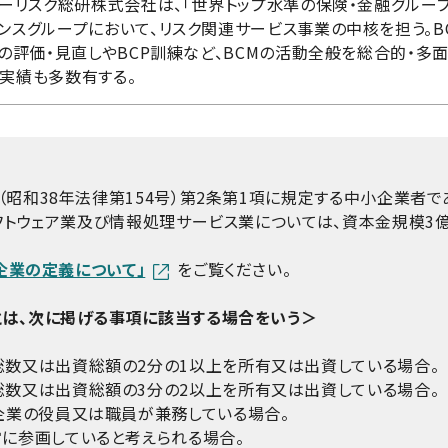
ターリスク総研株式会社は、「世界トップ水準の保険・金融グループ
ンスグループにおいて、リスク関連サービス事業の中核を担う。B
Pの評価・見直しやBCP訓練など、BCMの活動全般を総合的・多
、実績も多数有する。
（昭和38年法律第154号）第2条第1項に規定する中小企業者
フトウェア業及び情報処理サービス業については、資本金規模3
小企業の定義について」
をご覧ください。
は、次に掲げる事項に該当する場合をいう＞
数又は出資総額の2分の1以上を所有又は出資している場合。
数又は出資総額の3分の2以上を所有又は出資している場合。
企業の役員又は職員が兼務している場合。
に参画していると考えられる場合。