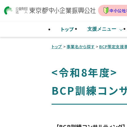
中小公社
トップ
支援メニュー
トップ
>
事業名から探す
>
BCP策定支援
<令和8年度>
BCP訓練コン
【BCP訓練コンサルティング】