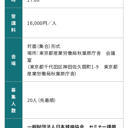
受
講
16,000円／人
料
対面（集合）形式
場所：東京都産業労働局秋葉原庁舎 会議
会
室
場
（東京都千代田区神田佐久間町1-9 東京都
産業労働局秋葉原庁舎）
募
集
20人（先着順）
人
数
一般財団法人日本規格協会 セミナー講師