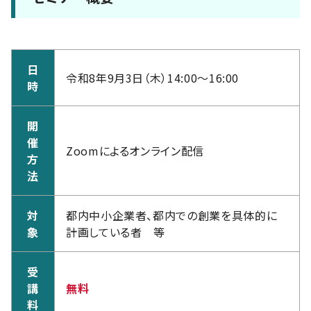
日
令和8年9月3日（木）14:00～16:00
時
開
催
Zoomによるオンライン配信
方
法
対
都内中小企業者、都内での創業を具体的に
象
計画している者 等
受
講
無料
料