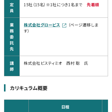
定
15社（15名）※1社につき1名まで
先着順
員
業
株式会社グロービス
（ページ遷移しま
務
す）
委
託
先
講
株式会社ビスティミオ 西村 聡 氏
師
カリキュラム概要
日程