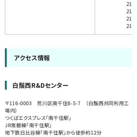
211
212
216
217
アクセス情報
白鬚西R&Dセンター
〒116-0003 荒川区南千住8-5-7 （白鬚西共同利用工
場内）
つくばエクスプレス「南千住駅」
JR常磐線「南千住駅」
地下鉄日比谷線「南千住駅」から徒歩約12分