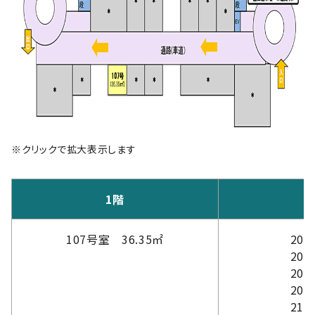
※クリックで拡大表示します
1階
107号室 36.35㎡
202
203
208
209
210