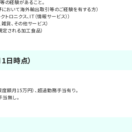
等の経験があること。
野において海外輸出取引等のご経験を有する方）
クトロニクス、IT（情報サービス））
、雑貨、その他サービス）
規定される加工食品）
月1日時点）
（限度額月15万円）、超過勤務手当有り。
手当無し。