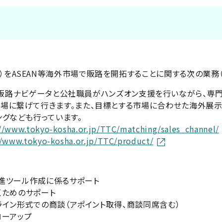
）をASEAN等海外市場で販路を開拓することに関する次の業務
販路ナビゲータと公社職員がハンズオン支援を行いながら、専門
市場に繋げて行きます。また、目標とする市場に合わせた海外展
ングなども行っています。
://www.tokyo-kosha.or.jp/TTC/matching/sales_channel/
//www.tokyo-kosha.or.jp/TTC/product/
進ツール作成に係るサポート
くためのサポート
イン形式での商談（アポイント取得、商談同席含む）
ローアップ