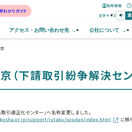
採用情報
早わかりガイド
文字サイズ
小
通
アクセス・
お問い合わせ先
公社について
東京
京（下請取引紛争解決セン
託取引適正化センター」へ名称変更しました。
kosha.or.jp/support/jutaku/soudan/index.html
に移