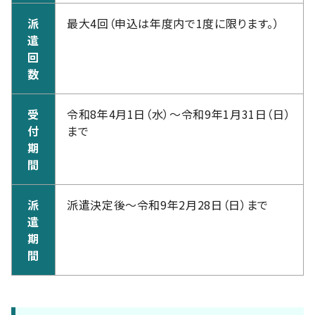
派
最大4回（申込は年度内で1度に限ります。）
遣
回
数
受
令和8年4月1日（水）～令和9年1月31日（日）
付
まで
期
間
派
派遣決定後～令和9年2月28日（日）まで
遣
期
間