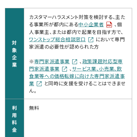
カスタマーハラスメント対策を検討する、主た
る事業所が都内にある
中小企業者
、個
人事業主、または都内で起業を目指す方で、
ワンストップ総合相談窓口
において専門
対
家派遣の必要性が認められた方
象
企
※
専門家派遣事業
、
政策課題対応型専
業
門家派遣事業
、
サービス業、小売業、飲
食業等への価格転嫁に向けた専門家派遣事
業
と同時に支援を受けることはできませ
ん。
利
無料
用
料
金