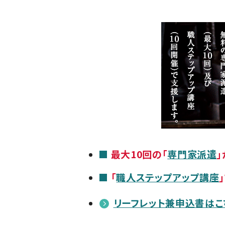
最大10回の「
専門家派遣
「
職人ステップアップ講座
リーフレット兼申込書はこ