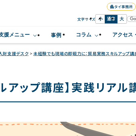
タイ事務所
文字サイズ
小
通常
大
事例
支援メニュー
コラム
アクセス
人財支援デスク
>
未経験でも現場の即戦力に：貿易実務スキルアップ講
ルアップ講座】実践リアル