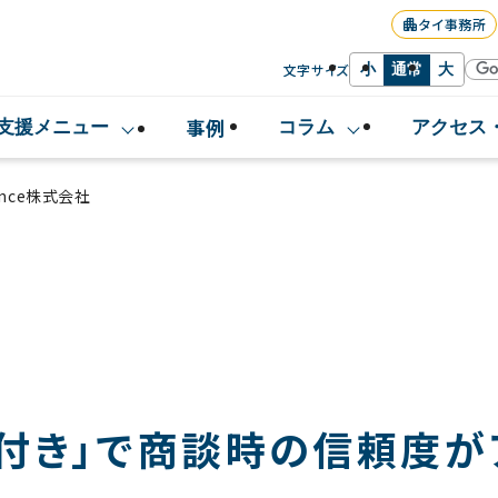
タイ事務所
文字サイズ
小
通常
大
事例
支援メニュー
コラム
アクセス
ance株式会社
付き」で商談時の信頼度が