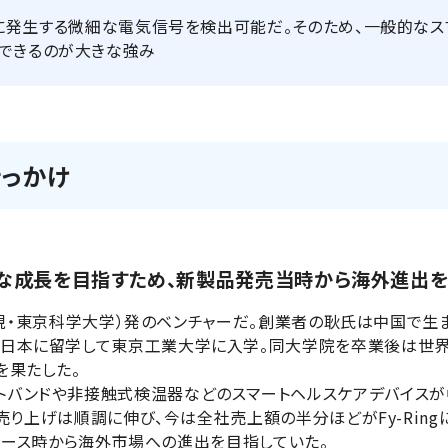
する際に発生する微細な電気信号を検出可能だ。そのため、一般的な
できるのが大きな強み
っかけ
な成長を目指すため、新製品発売当時から海外進出
業大学（現・東京科学大学）発のベンチャーだ。創業者の耿氏は中国
、日本に留学して東京工業大学に入学。同大学院を卒業後は世界
を果たした。
トバンドや非接触式検温器などのスマートヘルスケアデバイスが中心
た。売り上げは順調に伸び、今は全社売上額の半分ほどがFy-Ring
ingのリリース時から海外市場への進出を目指していた。