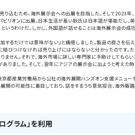
-Ringを売り込むため、海外展示会への出展を目指した。そして202
京都パビリオンに出展。日本生活が長い耿氏は日本語が堪能だし、
ル」というわけだ。しかし、外国語が話せることは海外展示会の成
参加するだけでは意味がない』と痛感しました。製品の良さを伝
に結びつけなければ売り上げにはならないと分かったのです。た
りません。それで、海外市場に詳しい専門家に手助けしてもらい
ありました。そして、翌年にアジアの展示会に出ようと考えた時
窓口の東京都産業労働局から公社の海外展開ハンズオン支援メニュ
海外展開の可能性に着目しており、話をするうち意気投合、海外販
ログラム」を利用