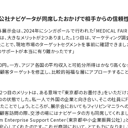
公社ナビゲータが同席したおかげで相手からの信頼
海外展示会は、2024年にシンガポールで行われた「MEDICAL FAIR 
は、大きなメリットが2つありました。1つ目は、マーケティング調
ことで、現地市場のターゲットセグメントを事前に確認できまし
のサポートが本当に有り難かったです」
5200円。一方、アジア各国の平均収入と可処分所得はかなり高く
ceでは、顧客ターゲットを修正し、比較的裕福な層にアプローチする
つ目のメリットは、ある意味で『東京都のお墨付き』をいただけた
の状態でした。私一人で外国の企業と向き合い、そこの社員にFy-
ことでしょう。ところが、展示会においてもフィリピンマニラへのF
顧客訪問の際、交渉の場にはナビゲータの方も同席してくれました
 Medium Enterprise Support Center（東京都中小企業
安心してくれたのです。これが商談において、とても力になりまし