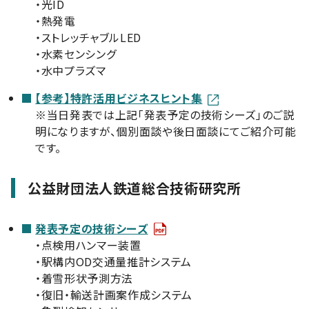
・光ID
・熱発電
・ストレッチャブルLED
・水素センシング
・水中プラズマ
【参考】特許活用ビジネスヒント集
※当日発表では上記「発表予定の技術シーズ」のご説
明になりますが、個別面談や後日面談にてご紹介可能
です。
公益財団法人鉄道総合技術研究所
発表予定の技術シーズ
・点検用ハンマー装置
・駅構内OD交通量推計システム
・着雪形状予測方法
・復旧・輸送計画案作成システム