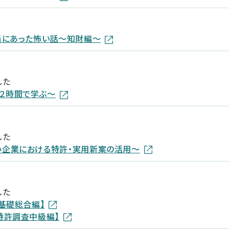
当にあった怖い話〜知財編〜
した
２時間で学ぶ～
した
小企業における特許・実用新案の活用～
した
基礎総合編】
特許調査中級編】