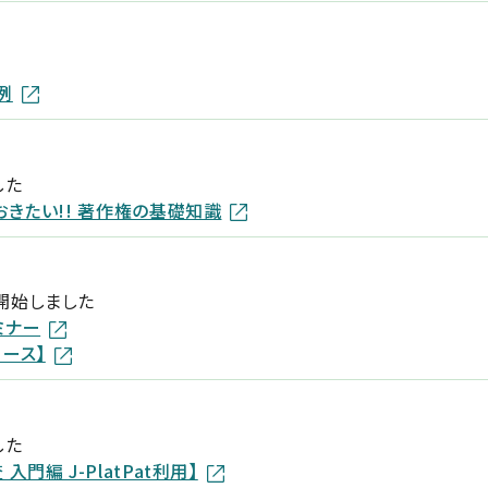
例
した
きたい!! 著作権の基礎知識
開始しました
ミナー
ース】
した
編 J-PlatPat利用】