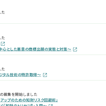
した
した
中心とした悪意の商標出願の実態と対策～
した
デジタル技術の特許取得～
ーの募集を開始しました
トアップのための知財リスク回避術」
ぐ『知財のトリセツ®』入門～