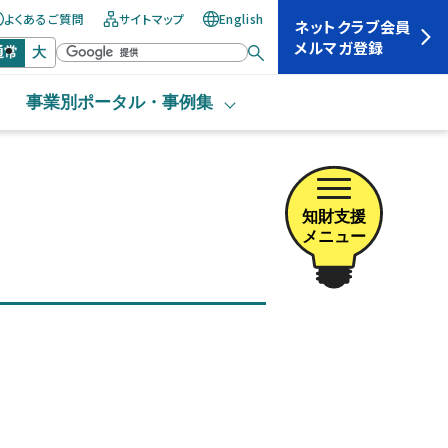
よくあるご質問
サイトマップ
English
ネットクラブ会員
メルマガ登録
通常
大
事業別ポータル・
事例集
知財支援
メニュー