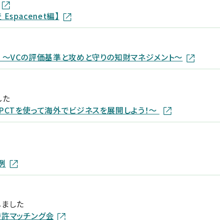
spacenet編】
 〜VCの評価基準と攻めと守りの知財マネジメント～
した
PCTを使って海外でビジネスを展開しよう！～
例
しました
許マッチング会